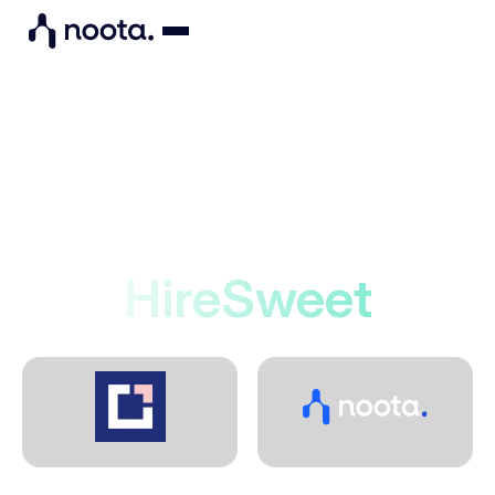
Integrations
Noota se connecte à
HireSweet