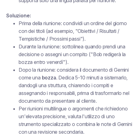
supporta solo una lingua parlata per riunione.
Soluzione:
Prima della riunione: condividi un ordine del giorno
con dei titoli (ad esempio, "Obiettivi / Risultati /
Tempistiche / Prossimi passi").
Durante la riunione: sottolinea quando prendi una
decisione o assegni un compito ("Bob redigerà la
bozza entro venerdì").
Dopo la riunione: considera il documento di Gemini
come una
bozza
. Dedica 5-10 minuti a sistemarlo,
dandogli una struttura, chiarendo i compiti e
assegnando i responsabili, prima di trasformarlo nel
documento da presentare al cliente.
Per riunioni multilingue o argomenti che richiedono
un'elevata precisione, valuta l'utilizzo di uno
strumento specializzato o combina le note di Gemini
con una revisione secondaria.