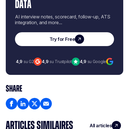
DATA
AI interview notes, scorecard, follow-up, ATS
integration, and more...
Try for Free
4,9
su G2
4,9
su Trustpilot
4,9
su Google
SHARE
ARTICLES SIMILAIRES
All articles