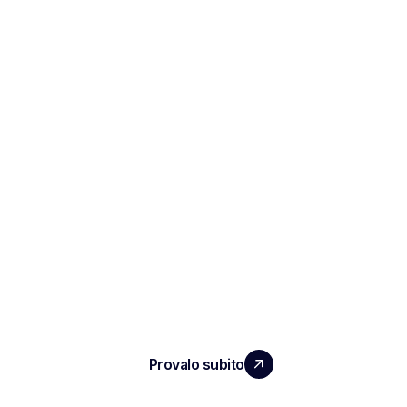
ESPANDI IL TUO TEAM
CON UN IMPATTO REALE
Provalo subito
PRODOTTO