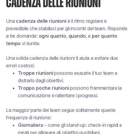
CADENZA DELLE RIUNIONI
Una
cadenza delle riunioni
è il ritmo regolare e
prevedibile che stabilisci per gli incontri del team. Risponde
a tre domande:
ogni quanto
,
quando
, e
per quanto
tempo
vi riunite.
Una solida cadenza delle riunioni ti aiuta a evitare due
errori costosi:
Troppe riunioni
possono esaurire il tuo team e
distrarlo dagli obiettivi.
Troppo poche riunioni
possono frammentare la
comunicazione e rallentare i progressi.
La maggior parte dei team segue solitamente queste
frequenze di riunione:
Giornaliera
– come gli stand-up: check-in rapidi e
mirati per allineare gli obiettivi quotidiani.