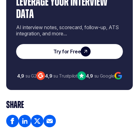
LEVERAGE YOUR INTERVIEW
DATA
AI interview notes, scorecard, follow-up, ATS
integration, and more...
Try for Free
4,9
su G2
4,9
su Trustpilot
4,9
su Google
SHARE