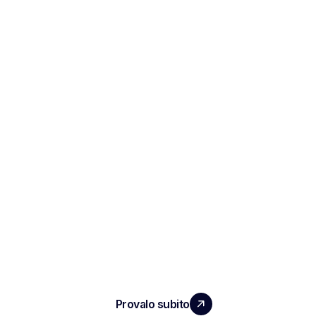
ESPANDI IL TUO TEAM
CON UN IMPATTO REALE
Provalo subito