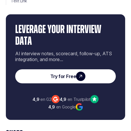
Text Link
LEVERAGE YOUR INTERVIEW
DATA
AI interview notes, scorecard, follow-up, ATS
integration, and more...
Try for Free
4,9
en G2
4,9
en Trustpilot
4,9
en Google