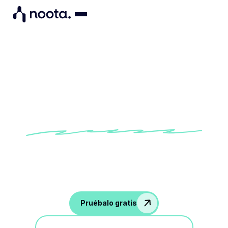
Plantilla de agenda de
demostración de productos
Pruebe nuestra agenda de demostraciones de
productos integrada para garantizar una
presentación y una conversación convincentes
Pruébalo gratis
Participa en una demostración