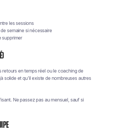
ntre les sessions
 de semaine si nécessaire
e supprimer
é)
s retours en temps réel ou le coaching de
jà solide et qu'il existe de nombreuses autres
ffisant. Ne passez pas au mensuel, sauf si
uipe