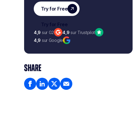
4,9
sur G2
4,9
sur Trustpilot
4,9
sur Google
SHARE