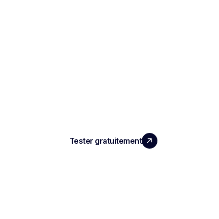
LA PERFORMANCE QUE
VOS ÉQUIPES MERITENT
Tester gratuitement
PRODUIT
Compte rendu d'entretien IA
ATS automatisé
Intelligence conversationnelle
Enregistrement de réunion IA