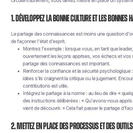
circulent librement, vous devez mettre en place un systèm
1. Développez la bonne culture et les bonnes 
Le partage des connaissances est moins une question d'o
de façonner l'état d'esprit.
Montrez l'exemple : lorsque vous, en tant que leader,
ouvertement les leçons apprises, vos échecs et vos
partage des connaissances est important.
Renforcer la confiance et la sécurité psychologique :
idées s'ils craignent la critique ou le jugement. Encou
contributions est utile.
Intégrez le partage à la norme : au lieu de dire « quel
des instructions délibérées : « Qu'avons-nous appris
vient de découvrir. » Cela fait passer le partage d'facu
2. Mettez en place des processus et des outils