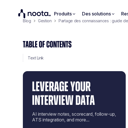
Produits
Des solutions
Re
Blog
Gestion
Partage des connaissances : guide d
TABLE OF CONTENTS
Text Link
LEVERAGE YOUR
INTERVIEW DATA
AI interview notes, scorecard, follow-up,
ATS integration, and more...