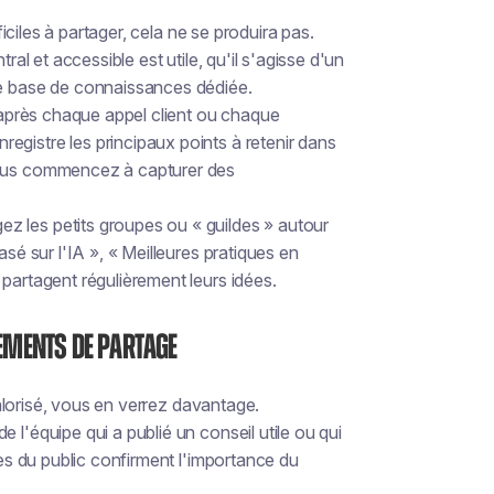
ciles à partager, cela ne se produira pas.
ral et accessible est utile, qu'il s'agisse d'un
ne base de connaissances dédiée.
: après chaque appel client ou chaque
gistre les principaux points à retenir dans
vous commencez à capturer des
 les petits groupes ou « guildes » autour
asé sur l'IA », « Meilleures pratiques en
partagent régulièrement leurs idées.
ements de partage
alorisé, vous en verrez davantage.
 l'équipe qui a publié un conseil utile ou qui
ges du public confirment l'importance du