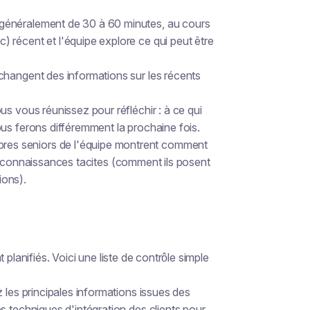
, généralement de 30 à 60 minutes, au cours
 récent et l'équipe explore ce qui peut être
échangent des informations sur les récents
vous vous réunissez pour réfléchir : à ce qui
us ferons différemment la prochaine fois.
bres seniors de l'équipe montrent comment
 les connaissances tacites (comment ils posent
ions).
planifiés. Voici une liste de contrôle simple
 les principales informations issues des
s techniques d'intégration des clients pour