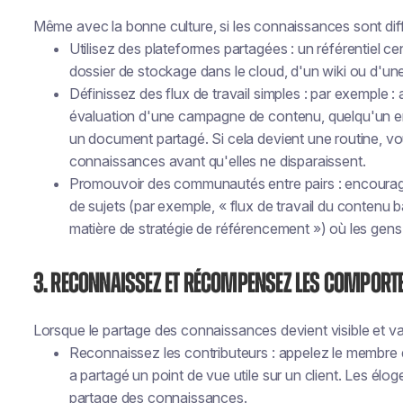
Même avec la bonne culture, si les connaissances sont diffi
Utilisez des plateformes partagées : un référentiel cent
dossier de stockage dans le cloud, d'un wiki ou d'u
Définissez des flux de travail simples : par exemple 
évaluation d'une campagne de contenu, quelqu'un enre
un document partagé. Si cela devient une routine, 
connaissances avant qu'elles ne disparaissent.
Promouvoir des communautés entre pairs : encouragez
de sujets (par exemple, « flux de travail du contenu b
matière de stratégie de référencement ») où les gens 
3. Reconnaissez et récompensez les comport
Lorsque le partage des connaissances devient visible et v
Reconnaissez les contributeurs : appelez le membre de
a partagé un point de vue utile sur un client. Les élo
partage des connaissances.