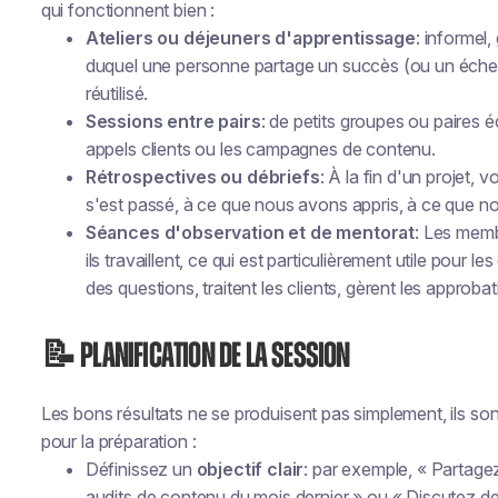
qui fonctionnent bien :
Ateliers ou déjeuners d'apprentissage
: informel
duquel une personne partage un succès (ou un échec)
réutilisé.
Sessions entre pairs
: de petits groupes ou paires 
appels clients ou les campagnes de contenu.
Rétrospectives ou débriefs
: À la fin d'un projet, 
s'est passé, à ce que nous avons appris, à ce que no
Séances d'observation et de mentorat
: Les mem
ils travaillent, ce qui est particulièrement utile pour
des questions, traitent les clients, gèrent les approbat
📝 Planification de la session
Les bons résultats ne se produisent pas simplement, ils sont 
pour la préparation :
Définissez un
objectif clair
: par exemple, « Partagez
audits de contenu du mois dernier » ou « Discutez de