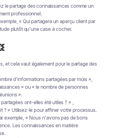
adrez le partage des connaissances comme un
ment professionnel.
xemple, « Qui partagera un aperçu client par
tude plutôt qu'une case à cocher.
ce
 et cela vaut également pour le partage des
nombre d'informations partagées par mois »,
aissances » ou « le nombre de personnes
réunions ».
tagées ont-elles été utiles ? » ,
t ? » Utilisez-le pour affiner votre processus.
par exemple, « Nous n'avons pas de bons
uence. Les connaissances en matière
se.