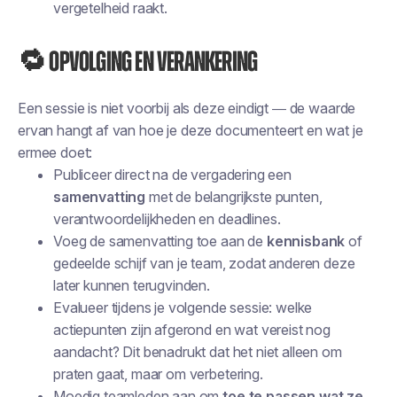
vergetelheid raakt.
🔁 Opvolging en verankering
Een sessie is niet voorbij als deze eindigt — de waarde
ervan hangt af van hoe je deze documenteert en wat je
ermee doet:
Publiceer direct na de vergadering een
samenvatting
met de belangrijkste punten,
verantwoordelijkheden en deadlines.
Voeg de samenvatting toe aan de
kennisbank
of
gedeelde schijf van je team, zodat anderen deze
later kunnen terugvinden.
Evalueer tijdens je volgende sessie: welke
actiepunten zijn afgerond en wat vereist nog
aandacht? Dit benadrukt dat het niet alleen om
praten gaat, maar om verbetering.
Moedig teamleden aan om
toe te passen wat ze