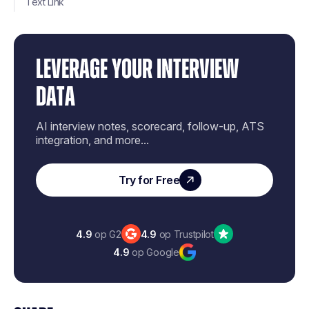
Text Link
LEVERAGE YOUR INTERVIEW
DATA
AI interview notes, scorecard, follow-up, ATS
integration, and more...
Try for Free
4.9
op G2
4.9
op Trustpilot
4.9
op Google