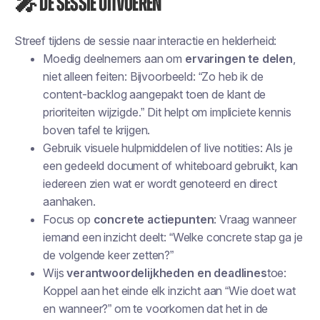
🎤 De sessie uitvoeren
Streef tijdens de sessie naar interactie en helderheid:
Moedig deelnemers aan om
ervaringen te delen
,
niet alleen feiten: Bijvoorbeeld: “Zo heb ik de
content-backlog aangepakt toen de klant de
prioriteiten wijzigde.” Dit helpt om impliciete kennis
boven tafel te krijgen.
Gebruik visuele hulpmiddelen of live notities: Als je
een gedeeld document of whiteboard gebruikt, kan
iedereen zien wat er wordt genoteerd en direct
aanhaken.
Focus op
concrete actiepunten
: Vraag wanneer
iemand een inzicht deelt: “Welke concrete stap ga je
de volgende keer zetten?”
Wijs
verantwoordelijkheden en deadlines
toe:
Koppel aan het einde elk inzicht aan “Wie doet wat
en wanneer?” om te voorkomen dat het in de