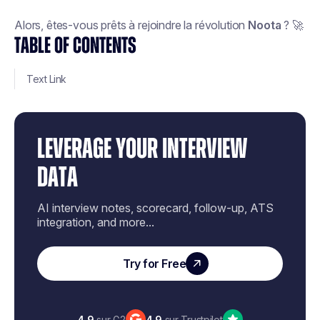
Alors, êtes-vous prêts à rejoindre la révolution
Noota
? 🚀
TABLE OF CONTENTS
Text Link
LEVERAGE YOUR INTERVIEW
DATA
AI interview notes, scorecard, follow-up, ATS
integration, and more...
Try for Free
4,9
sur G2
4,9
sur Trustpilot