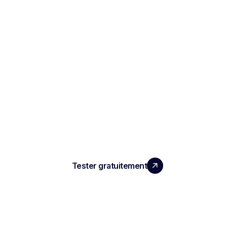
LA PERFORMANCE QUE
VOS ÉQUIPES MERITENT
Tester gratuitement
PRODUIT
Compte rendu d'entretien IA
ATS automatisé
Intelligence conversationnelle