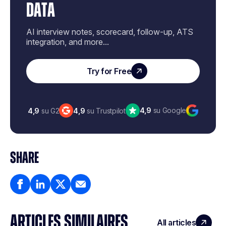
DATA
AI interview notes, scorecard, follow-up, ATS
integration, and more...
Try for Free
4,9
su Google
4,9
su G2
4,9
su Trustpilot
SHARE
ARTICLES SIMILAIRES
All articles