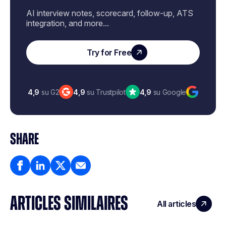
AI interview notes, scorecard, follow-up, ATS
integration, and more...
Try for Free
4,9
su G2
4,9
su Trustpilot
4,9
su Google
SHARE
ARTICLES SIMILAIRES
All articles