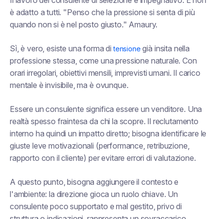
Il lavoro del consulente di selezione è impegnativo. E non
è adatto a tutti.
"Penso che la pressione si senta di più
quando non si è nel posto giusto."
Amaury.
Sì, è vero, esiste una forma di
già insita nella
tensione
professione stessa, come una pressione naturale. Con
orari irregolari, obiettivi mensili, imprevisti umani. Il carico
mentale è invisibile, ma è ovunque.
Essere un consulente significa essere un venditore. Una
realtà spesso fraintesa da chi la scopre. Il reclutamento
interno ha quindi un impatto diretto; bisogna identificare le
giuste leve motivazionali (performance, retribuzione,
rapporto con il cliente) per evitare errori di valutazione.
A questo punto, bisogna aggiungere il contesto e
l'ambiente: la direzione gioca un ruolo chiave. Un
consulente poco supportato e mal gestito, privo di
struttura o indicazioni, rappresenta un sovraccarico