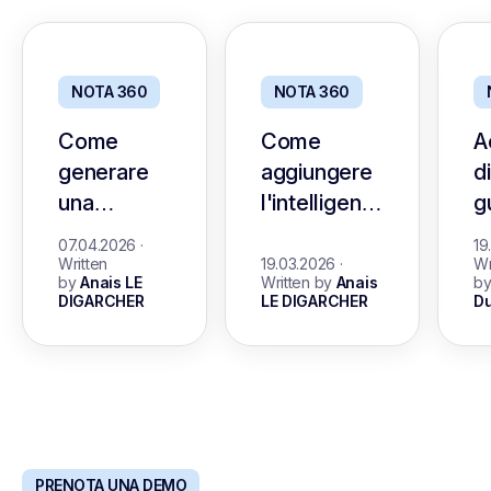
NOTA 360
NOTA 360
Come
Come
A
generare
aggiungere
di
una
l'intelligenza
g
descrizione
artificiale al
d
07.04.2026
·
19
del lavoro
processo di
pe
Written
19.03.2026
·
Wr
by
Anais LE
Written by
Anais
b
con AI
assunzione
r
DIGARCHER
LE DIGARCHER
Du
(Best AI
(guida)
m
Generator)
PRENOTA UNA DEMO