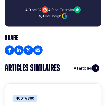
4,9
bei G2
4,9
bei Trustpilot
4,9
bei Google
SHARE
ARTICLES SIMILAIRES
All articles
NOOTA 360