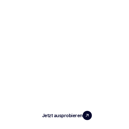
SKALIEREN SIE IHR TEAM MIT
MESSBAREM MEHRWERT
Jetzt ausprobieren
PRODUKT