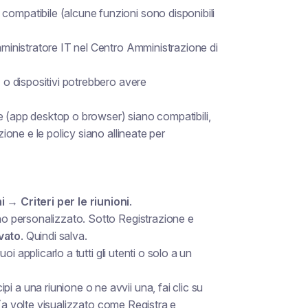
compatibile (alcune funzioni sono disponibili
amministratore IT nel Centro Amministrazione di
) o dispositivi potrebbero avere
ione (app desktop o browser) siano compatibili,
zione e le policy siano allineate per
i → Criteri per le riunioni
.
uno personalizzato. Sotto
Registrazione e
vato
. Quindi salva.
uoi applicarlo a tutti gli utenti o solo a un
 a una riunione o ne avvii una, fai clic su
a volte visualizzato come
Registra e