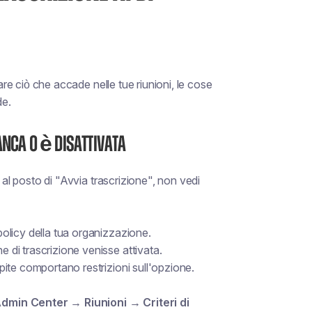
are ciò che accade nelle tue riunioni, le cose
de.
anca o è disattivata
e, al posto di "Avvia trascrizione", non vedi
 policy della tua organizzazione.
 di trascrizione venisse attivata.
ospite comportano restrizioni sull'opzione.
min Center → Riunioni → Criteri di