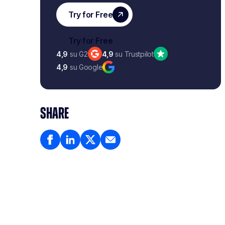
4,9
su G2
4,9
su Trustpilot
4,9
su Google
SHARE