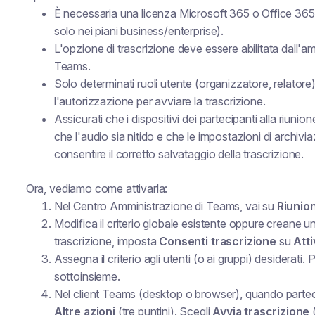
È necessaria una licenza Microsoft 365 o Office 365 
solo nei piani business/enterprise).
L'opzione di trascrizione deve essere abilitata dall'
Teams.
Solo determinati ruoli utente (organizzatore, relatore
l'autorizzazione per avviare la trascrizione.
Assicurati che i dispositivi dei partecipanti alla riun
che l'audio sia nitido e che le impostazioni di archivia
consentire il corretto salvataggio della trascrizione.
Ora, vediamo come attivarla:
Nel Centro Amministrazione di Teams, vai su
Riunion
Modifica il criterio globale esistente oppure creane 
trascrizione
, imposta
Consenti trascrizione
su
Atti
Assegna il criterio agli utenti (o ai gruppi) desiderati. P
sottoinsieme.
Nel client Teams (desktop o browser), quando partecipi
Altre azioni
(tre puntini). Scegli
Avvia trascrizione
(