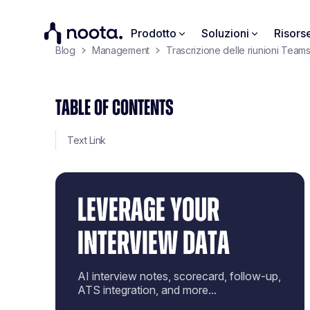
Prodotto
Soluzioni
Risors
Blog
Management
Trascrizione delle riunioni Team
TABLE OF CONTENTS
Text Link
LEVERAGE YOUR
INTERVIEW DATA
AI interview notes, scorecard, follow-up,
ATS integration, and more...