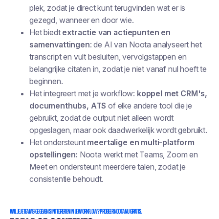
plek, zodat je direct kunt terugvinden wat er is
gezegd, wanneer en door wie.
Het biedt
extractie van actiepunten en
samenvattingen
: de AI van Noota analyseert het
transcript en vult besluiten, vervolgstappen en
belangrijke citaten in, zodat je niet vanaf nul hoeft te
beginnen.
Het integreert met je workflow:
koppel met CRM's,
documenthubs, ATS
of elke andere tool die je
gebruikt, zodat de output niet alleen wordt
opgeslagen, maar ook daadwerkelijk wordt gebruikt.
Het ondersteunt
meertalige en multi-platform
opstellingen:
Noota werkt met Teams, Zoom en
Meet en ondersteunt meerdere talen, zodat je
consistentie behoudt.
Wil je je Teams-gegevens integreren in je workflow? Probeer Noota nu gratis.