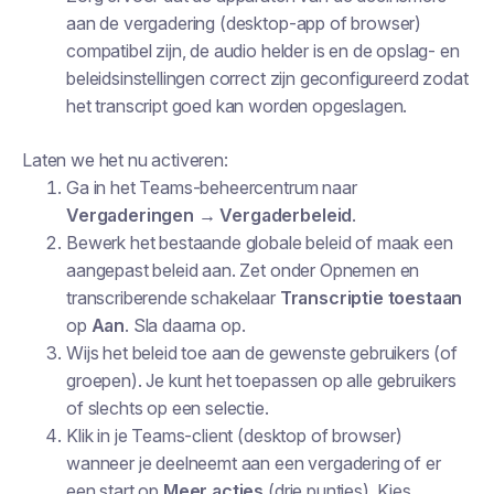
aan de vergadering (desktop-app of browser)
compatibel zijn, de audio helder is en de opslag- en
beleidsinstellingen correct zijn geconfigureerd zodat
het transcript goed kan worden opgeslagen.
Laten we het nu activeren:
Ga in het Teams-beheercentrum naar
Vergaderingen → Vergaderbeleid
.
Bewerk het bestaande globale beleid of maak een
aangepast beleid aan. Zet onder
Opnemen en
transcriberen
de schakelaar
Transcriptie toestaan
op
Aan
. Sla daarna op.
Wijs het beleid toe aan de gewenste gebruikers (of
groepen). Je kunt het toepassen op alle gebruikers
of slechts op een selectie.
Klik in je Teams-client (desktop of browser)
wanneer je deelneemt aan een vergadering of er
een start op
Meer acties
(drie puntjes). Kies