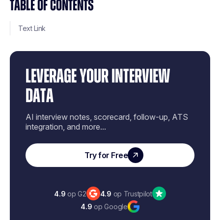
TABLE OF CONTENTS
Text Link
LEVERAGE YOUR INTERVIEW
DATA
AI interview notes, scorecard, follow-up, ATS
integration, and more...
Try for Free
4.9
op G2
4.9
op Trustpilot
4.9
op Google