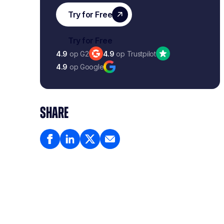
4.9
op G2
4.9
op Trustpilot
4.9
op Google
SHARE