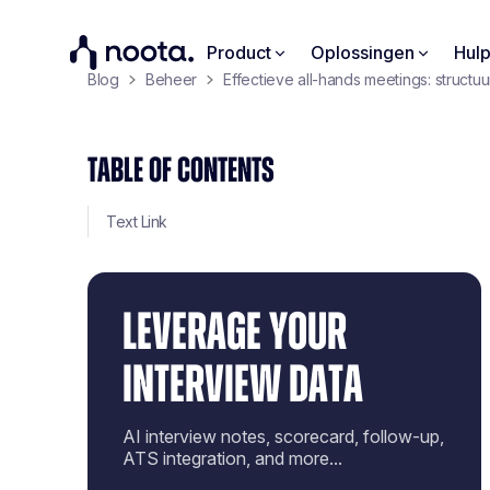
Product
Oplossingen
Hul
Blog
Beheer
Effectieve all-hands meetings: structu
TABLE OF CONTENTS
Text Link
LEVERAGE YOUR
INTERVIEW DATA
AI interview notes, scorecard, follow-up,
ATS integration, and more...