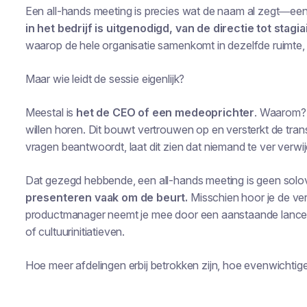
Een all-hands meeting is precies wat de naam al zegt—
een
in het bedrijf is uitgenodigd, van de directie tot stagiai
waarop de hele organisatie samenkomt in dezelfde ruimte, f
Maar wie leidt de sessie eigenlijk?
Meestal is
het de CEO of een medeoprichter
. Waarom? 
willen horen. Dit bouwt vertrouwen op en versterkt de tra
vragen beantwoordt, laat dit zien dat niemand te ver verwi
Dat gezegd hebbende, een all-hands meeting is geen solov
presenteren vaak om de beurt.
Misschien hoor je de ve
productmanager neemt je mee door een aanstaande lanceri
of cultuurinitiatieven.
Hoe meer afdelingen erbij betrokken zijn, hoe evenwichtig