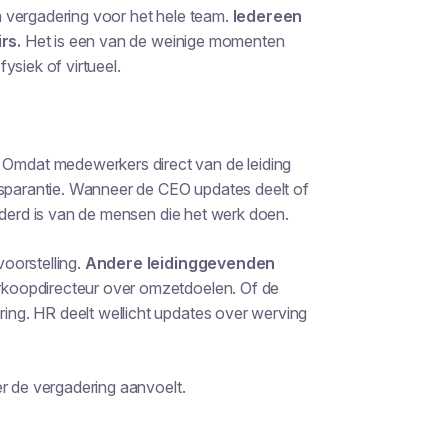
 vergadering voor het hele team
.
Iedereen
rs.
Het is een van de weinige momenten
ysiek of virtueel.
Omdat medewerkers direct van de leiding
nsparantie. Wanneer de CEO updates deelt of
jderd is van de mensen die het werk doen.
oorstelling.
Andere leidinggevenden
rkoopdirecteur over omzetdoelen. Of de
ng. HR deelt wellicht updates over werving
er de vergadering aanvoelt.