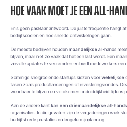
HOE VAAK MOET JE EEN ALL-HA
Er is geen pasklaar antwoord. De juiste frequentie hangt a
bedrijfsdoelen en hoe snel de ontwikkelingen gaan.
De meeste bedrijven houden
maandelijkse
all-hands meet
blijven, maar niet zo vaak dat het een last wordt. Een maande
zinvolle updates te verzamelen en biedt medewerkers een 
Sommige snelgroeiende startups kiezen voor
wekelijkse
fasen zoals productlanceringen of investeringsrondes. Dez
wendbaar te blijven en voorkomen onduidelijkheid tijdens p
Aan de andere kant
kan een driemaandelijkse all-hand
organisaties. In die gevallen zijn de vergaderingen vaak s
bedrijfsbrede prestaties en langetermijnplanning.