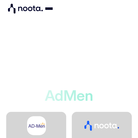
Integrations
Noota maakt verbinding
met
AdMen