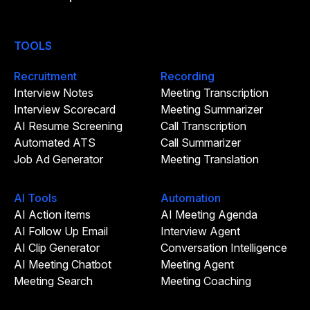
TOOLS
Recruitment
Recording
Interview Notes
Meeting Transcription
Interview Scorecard
Meeting Summarizer
AI Resume Screening
Call Transcription
Automated ATS
Call Summarizer
Job Ad Generator
Meeting Translation
AI Tools
Automation
AI Action items
AI Meeting Agenda
AI Follow Up Email
Interview Agent
AI Clip Generator
Conversation Intelligence
AI Meeting Chatbot
Meeting Agent
Meeting Search
Meeting Coaching