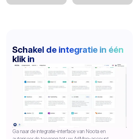
Schakel de integratie in één
klik in
Ga naar de integratie-interface van Noota en
autoriseer de toegang tot uw AdMen-account.