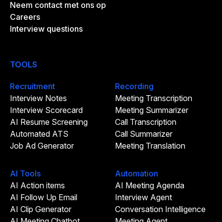
Neem contact met ons op
Careers
Interview questions
TOOLS
Recruitment
Recording
Interview Notes
Meeting Transcription
Interview Scorecard
Meeting Summarizer
AI Resume Screening
Call Transcription
Automated ATS
Call Summarizer
Job Ad Generator
Meeting Translation
AI Tools
Automation
AI Action items
AI Meeting Agenda
AI Follow Up Email
Interview Agent
AI Clip Generator
Conversation Intelligence
AI Meeting Chatbot
Meeting Agent