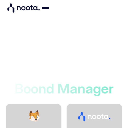
Integrations
Noota maakt verbinding
met
Boond Manager