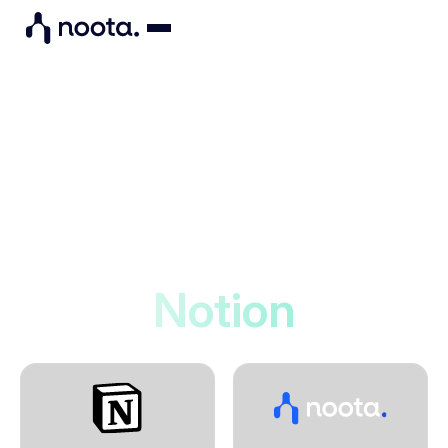
Integrations
Noota maakt verbinding
met
Notion