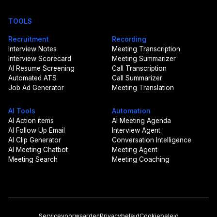
TOOLS
Recruitment
Recording
Interview Notes
Meeting Transcription
Interview Scorecard
Meeting Summarizer
AI Resume Screening
Call Transcription
Automated ATS
Call Summarizer
Job Ad Generator
Meeting Translation
AI Tools
Automation
AI Action items
AI Meeting Agenda
AI Follow Up Email
Interview Agent
AI Clip Generator
Conversation Intelligence
AI Meeting Chatbot
Meeting Agent
Meeting Search
Meeting Coaching
Servicevoorwaarden
Privacybeleid
Cookiebeleid