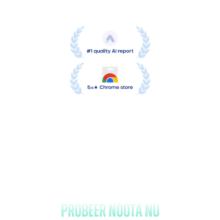
Vergeet het maken van notities
en
probeer Noota nu