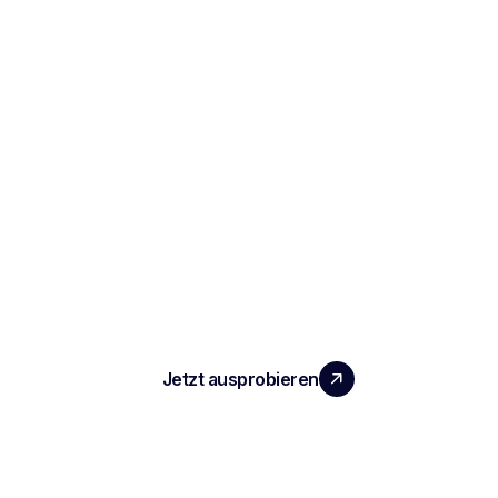
SKALIEREN SIE IHR TEAM MIT
MESSBAREM MEHRWERT
Jetzt ausprobieren
PRODUKT
Notizen und Berichte zu Vorstellungsgesprächen
Automatisiertes ATS