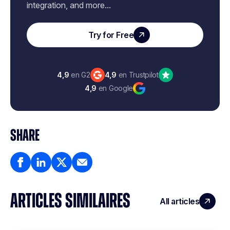
integration, and more...
Try for Free
4,9
en G2
4,9
en Trustpilot
4,9
en Google
SHARE
ARTICLES SIMILAIRES
All articles