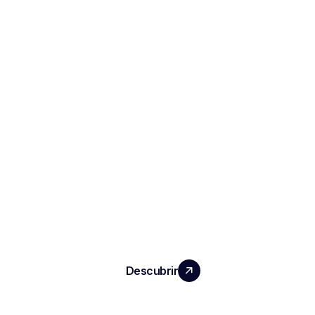
HAGA CRECER SU EQUIPO CON UN
IMPACTO REAL
Descubrir
PRODUCTOS
Notas e informes de entrevistas