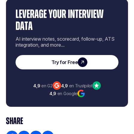
LEVERAGE YOUR INTERVIEW
DATA
AI interview notes, scorecard, follow-up, ATS
integration, and more...
Try for Free
4,9
en G2
4,9
en Trustpilot
4,9
en Google
SHARE