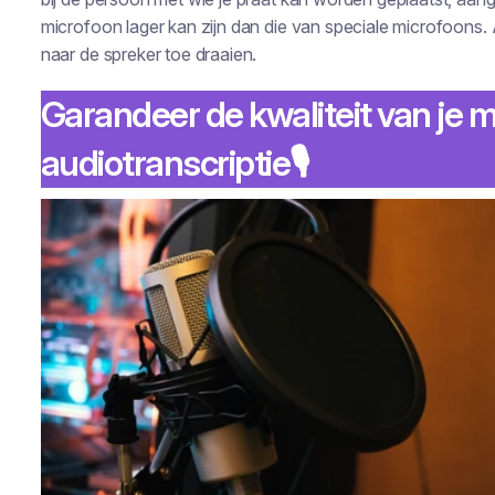
microfoon lager kan zijn dan die van speciale microfoons. Als
naar de spreker toe draaien.
Garandeer de kwaliteit van je m
audiotranscriptie🎙