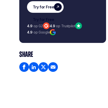
4.9
op G2
4.9
op Trustpilot
4.9
op Google
SHARE