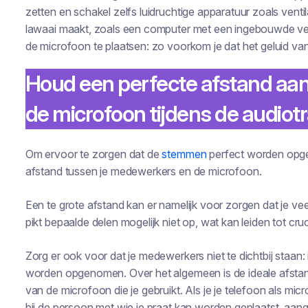
zetten en schakel zelfs luidruchtige apparatuur zoals ventil
lawaai maakt, zoals een computer met een ingebouwde vent
de microfoon te plaatsen: zo voorkom je dat het geluid v
Houd een perfecte afstand aan
de microfoon tijdens de audiotr
Om ervoor te zorgen dat de
stemmen
perfect worden opge
afstand tussen je medewerkers en de microfoon.
Een te grote afstand kan er namelijk voor zorgen dat je vee
pikt bepaalde delen mogelijk niet op, wat kan leiden tot cruci
Zorg er ook voor dat je medewerkers niet te dichtbij staan
worden opgenomen. Over het algemeen is de ideale afstand
van de microfoon die je gebruikt. Als je je telefoon als mi
bij de persoon met wie je praat kan worden geplaatst, aan