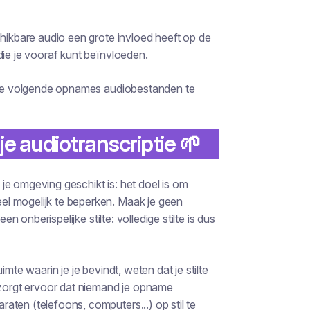
chikbare audio een grote invloed heeft op de
die je vooraf kunt beïnvloeden.
an je volgende opnames audiobestanden te
je audiotranscriptie 🌱
je omgeving geschikt is: het doel is om
l mogelijk te beperken. Maak je geen
en onberispelijke stilte: volledige stilte is dus
mte waarin je je bevindt, weten dat je stilte
r zorgt ervoor dat niemand je opname
ten (telefoons, computers...) op stil te