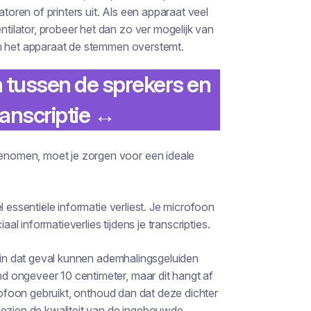
atoren of printers uit. Als een apparaat veel
ilator, probeer het dan zo ver mogelijk van
an het apparaat de stemmen overstemt.
 tussen de sprekers en
anscriptie ↔️
nomen, moet je zorgen voor een ideale
l essentiële informatie verliest. Je microfoon
aal informatieverlies tijdens je transcripties.
: in dat geval kunnen ademhalingsgeluiden
 ongeveer 10 centimeter, maar dit hangt af
crofoon gebruikt, onthoud dan dat deze dichter
gezien de kwaliteit van de ingebouwde