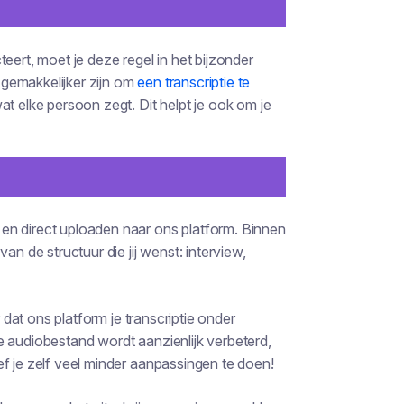
eert, moet je deze regel in het bijzonder
gemakkelijker zijn om
een transcriptie te
at elke persoon zegt. Dit helpt je ook om je
en direct uploaden naar ons platform. Binnen
an de structuur die jij wenst: interview,
r dat ons platform je transcriptie onder
e audiobestand wordt aanzienlijk verbeterd,
f je zelf veel minder aanpassingen te doen!