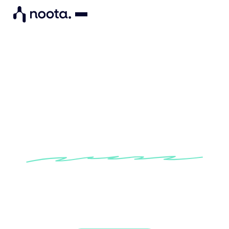
Plantilla para agenda de
reuniones de revisión del
desempeño
Prueba nuestra agenda de evaluación del
desempeño integrada para asegurarte de tener
una conversación significativa con tu empleado
sobre su contribución