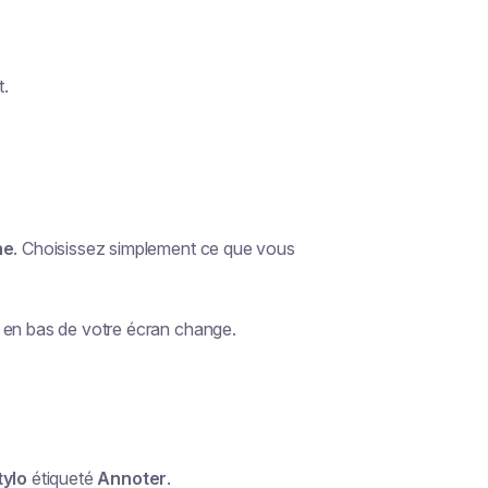
t.
ne
. Choisissez simplement ce que vous
s en bas de votre écran change.
tylo
étiqueté
Annoter
.