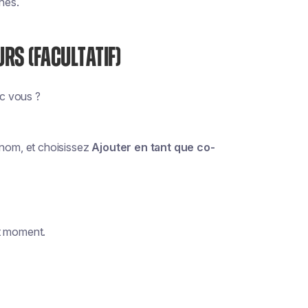
gnes.
RS (FACULTATIF)
c vous ?
 nom, et choisissez
Ajouter en tant que co-
ut moment.