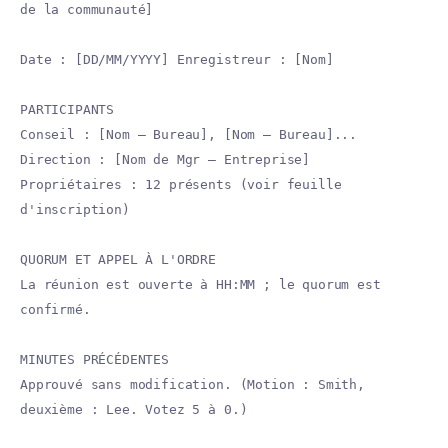
de la communauté]
Date : [DD/MM/YYYY] Enregistreur : [Nom]
PARTICIPANTS
Conseil : [Nom — Bureau], [Nom — Bureau]...
Direction : [Nom de Mgr — Entreprise]
Propriétaires : 12 présents (voir feuille
d'inscription)
QUORUM ET APPEL À L'ORDRE
La réunion est ouverte à HH:MM ; le quorum est
confirmé.
MINUTES PRÉCÉDENTES
Approuvé sans modification. (Motion : Smith,
deuxième : Lee. Votez 5 à 0.)