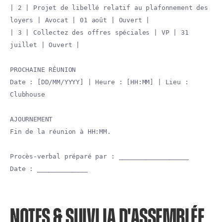
| 2 | Projet de libellé relatif au plafonnement des
loyers | Avocat | 01 août | Ouvert |
| 3 | Collectez des offres spéciales | VP | 31
juillet | Ouvert |
PROCHAINE RÉUNION
Date : [DD/MM/YYYY] | Heure : [HH:MM] | Lieu :
Clubhouse
AJOURNEMENT
Fin de la réunion à HH:MM.
Procès-verbal préparé par : __________________
Date : _____________
NOTES & SUIVI IA D'ASSEMBLÉE