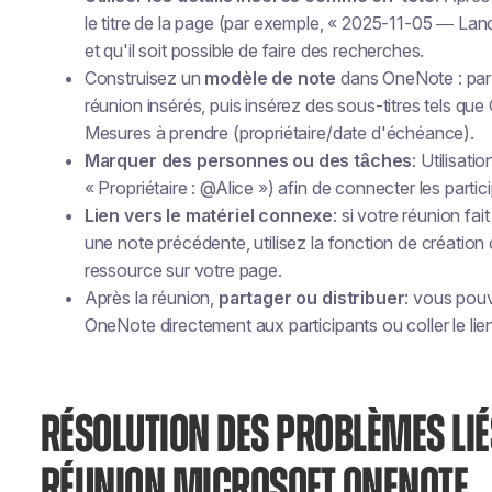
le titre de la page (par exemple, « 2025-11-05 — Lanc
et qu'il soit possible de faire des recherches.
Construisez un
modèle de note
dans OneNote : par 
réunion insérés, puis insérez des sous-titres tels que
Mesures à prendre (propriétaire/date d'échéance)
.
Marquer des personnes ou des tâches
: Utilisati
« Propriétaire : @Alice ») afin de connecter les partic
Lien vers le matériel connexe
: si votre réunion fa
une note précédente, utilisez la fonction de création
ressource sur votre page.
Après la réunion,
partager ou distribuer
: vous pou
OneNote directement aux participants ou coller le li
RÉSOLUTION DES PROBLÈMES LIÉ
RÉUNION MICROSOFT ONENOTE