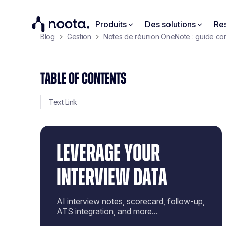
Produits
Des solutions
Re
Blog
Gestion
Notes de réunion OneNote : guide co
TABLE OF CONTENTS
Text Link
LEVERAGE YOUR
INTERVIEW DATA
AI interview notes, scorecard, follow-up,
ATS integration, and more...