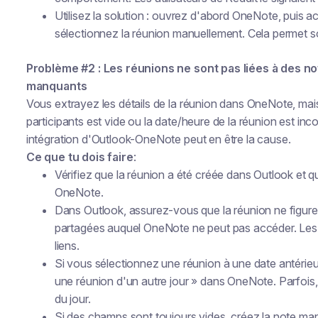
Utilisez la solution : ouvrez d'abord OneNote, puis 
sélectionnez la réunion manuellement. Cela permet so
Problème #2 : Les réunions ne sont pas liées à des not
manquants
Vous extrayez les détails de la réunion dans OneNote, mais
participants est vide ou la date/heure de la réunion est inc
intégration d'Outlook-OneNote peut en être la cause.
Ce que tu dois faire
:
Vérifiez que la réunion a été créée dans Outlook et q
OneNote.
Dans Outlook, assurez-vous que la réunion ne figure
partagées auquel OneNote ne peut pas accéder. Les c
liens.
Si vous sélectionnez une réunion à une date antérieu
une réunion d'un autre jour » dans OneNote. Parfois, l
du jour.
Si des champs sont toujours vides, créez la note ma