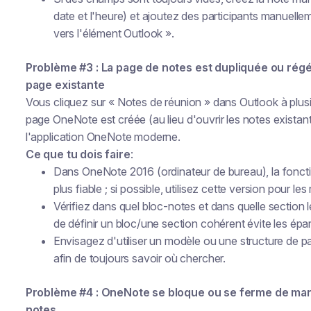
date et l'heure) et ajoutez des participants manuellem
vers l'élément Outlook ».
Problème #3 : La page de notes est dupliquée ou régé
page existante
Vous cliquez sur « Notes de réunion » dans Outlook à plusi
page OneNote est créée (au lieu d'ouvrir les notes existan
l'application OneNote moderne.
Ce que tu dois faire
:
Dans OneNote 2016 (ordinateur de bureau), la foncti
plus fiable ; si possible, utilisez cette version pour les
Vérifiez dans quel bloc-notes et dans quelle section l
de définir un bloc/une section cohérent évite les épar
Envisagez d'utiliser un modèle ou une structure de p
afin de toujours savoir où chercher.
Problème #4 : OneNote se bloque ou se ferme de mani
notes