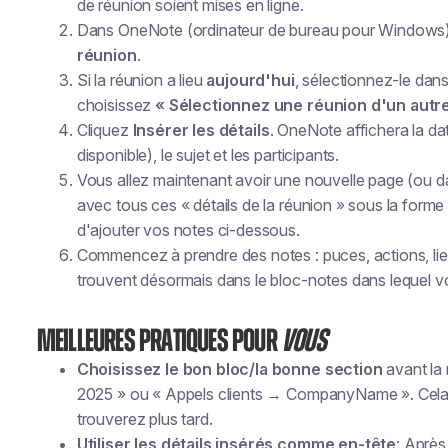
de réunion soient mises en ligne.
Dans OneNote (ordinateur de bureau pour Windows
réunion
.
Si la réunion a lieu
aujourd'hui
, sélectionnez-le dans 
choisissez
« Sélectionnez une réunion d'un autre
Cliquez
Insérer les détails
. OneNote affichera la date,
disponible), le sujet et les participants.
Vous allez maintenant avoir une nouvelle page (ou 
avec tous ces « détails de la réunion » sous la forme 
d'ajouter vos notes ci-dessous.
Commencez à prendre des notes : puces, actions, lie
trouvent désormais dans le bloc-notes dans lequel vo
Meilleures pratiques pour
Vous
Choisissez le bon bloc/la bonne section
avant la
2025 » ou « Appels clients → CompanyName ». Cela ga
trouverez plus tard.
Utiliser les détails insérés comme en-tête
: Après