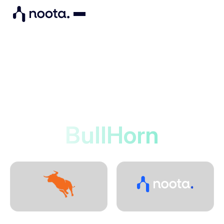
Integrations
Noota se connecte à
BullHorn