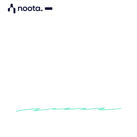
« Noota est le fidèle
compagnon de ma vie
professionnelle et
académique »
Découvrez comment Shemeka utilise Noota
pour toujours avoir une longueur d'avance dans
sa vie professionnelle