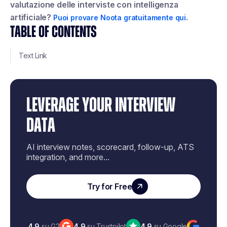
valutazione delle interviste con intelligenza
artificiale?
.
Puoi provare Noota gratuitamente qui
TABLE OF CONTENTS
Text Link
LEVERAGE YOUR INTERVIEW
DATA
AI interview notes, scorecard, follow-up, ATS
integration, and more...
Try for Free
4,9
su G2
4,9
su Trustpilot
4,9
su Google