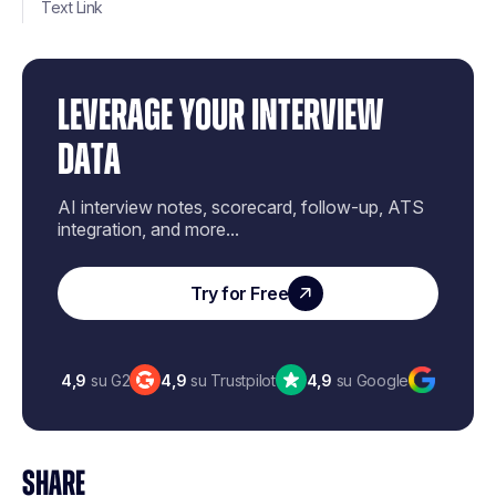
Text Link
LEVERAGE YOUR INTERVIEW
DATA
AI interview notes, scorecard, follow-up, ATS
integration, and more...
Try for Free
4,9
su G2
4,9
su Trustpilot
4,9
su Google
SHARE