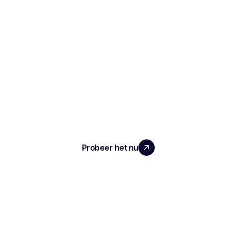
SCHAAL UW TEAM MET ECHTE
IMPACT
Probeer het nu
ARTIKEL
Notities en verslagen van het interview
Geautomatiseerde ATS
Conversationele intelligentie
Transcriptie en opname van vergaderingen