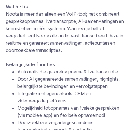
Wat het is
Noota is meer dan alleen een VoIP-tool; het combineert
gespreksopnames, live transcriptie, AI-samenvattingen en
kennisbeheer in één systeem. Wanneer je belt of
vergadert, legt Noota alle audio vast, transcribeert deze in
realtime en genereert samenvattingen, actiepunten en
doorzoekbare transcripties.
Belangrijkste functies
Automatische gespreksopname & live transcriptie
Door AI gegenereerde samenvattingen, highlights,
belangrijkste bevindingen en vervolgstappen
Integratie met agendatools, CRM en
videovergaderplatforms
Mogelijkheid tot opnames van fysieke gesprekken
(via mobiele app) en flexibele opnamemodi
Doorzoekbare vergadergeschiedenis,
teamwerkruimte, export- & deelopties