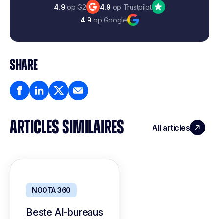
4.9
op G2
4.9
op Trustpilot
4.9
op Google
SHARE
ARTICLES SIMILAIRES
All articles
NOOTA 360
Beste AI-bureaus