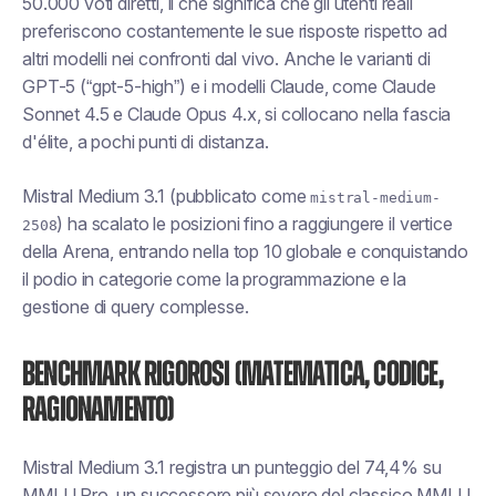
50.000 voti diretti, il che significa che gli utenti reali
preferiscono costantemente le sue risposte rispetto ad
altri modelli nei confronti dal vivo. Anche le varianti di
GPT-5 (“gpt-5-high”) e i modelli Claude, come Claude
Sonnet 4.5 e Claude Opus 4.x, si collocano nella fascia
d'élite, a pochi punti di distanza.
Mistral Medium 3.1 (pubblicato come
mistral-medium-
) ha scalato le posizioni fino a raggiungere il vertice
2508
della Arena, entrando nella top 10 globale e conquistando
il podio in categorie come la programmazione e la
gestione di query complesse.
Benchmark rigorosi (matematica, codice,
ragionamento)
Mistral Medium 3.1 registra un punteggio del 74,4% su
MMLU Pro, un successore più severo del classico MMLU