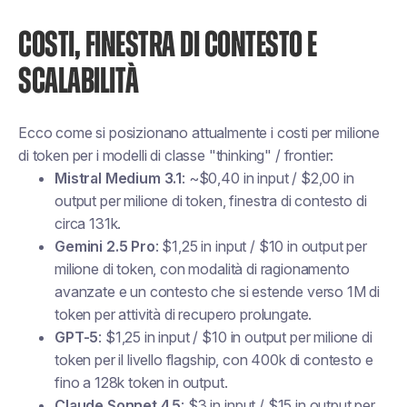
COSTI, FINESTRA DI CONTESTO E
SCALABILITÀ
Ecco come si posizionano attualmente i costi per milione
di token per i modelli di classe "thinking" / frontier:
Mistral Medium 3.1
: ~$0,40 in input / $2,00 in
output per milione di token, finestra di contesto di
circa 131k.
Gemini 2.5 Pro
: $1,25 in input / $10 in output per
milione di token, con modalità di ragionamento
avanzate e un contesto che si estende verso 1M di
token per attività di recupero prolungate.
GPT-5
: $1,25 in input / $10 in output per milione di
token per il livello flagship, con 400k di contesto e
fino a 128k token in output.
Claude Sonnet 4.5
: $3 in input / $15 in output per