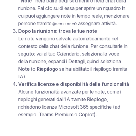
“Note”
nella barra degli strumenti o nella chat della
riunione. Fai clic su di essa per aprire un riquadro in
cui puoi aggiungere note in tempo reale, menzionare
persone tramite
e assegnare attività.
@menzione
Dopo la riunione: trova le tue note
Le note vengono salvate automaticamente nel
contesto della chat della riunione. Per consultarle in
seguito: vai al tuo Calendario, seleziona la voce
della riunione, espandi i Dettagli, quindi seleziona
Note
(o
Riepilogo
se hai abilitato il riepilogo tramite
IA).
Verifica licenze e disponibilità delle funzionalità
Alcune funzionalità avanzate per le note, come i
riepiloghi generati dall'IA tramite Riepilogo,
richiedono licenze Microsoft 365 specifiche (ad
esempio, Teams Premium o Copilot).