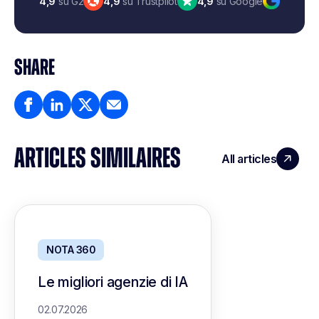
4,9
su G2
4,9
su Trustpilot
4,9
su Google
SHARE
ARTICLES SIMILAIRES
All articles
NOTA 360
Le migliori agenzie di IA
02.07.2026