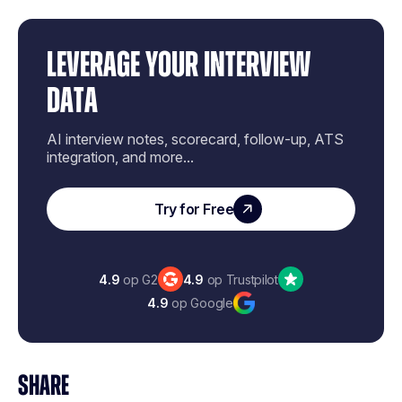
LEVERAGE YOUR INTERVIEW
DATA
AI interview notes, scorecard, follow-up, ATS
integration, and more...
Try for Free
4.9
op G2
4.9
op Trustpilot
4.9
op Google
SHARE