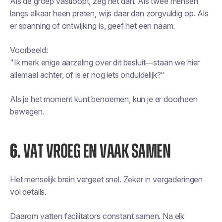
Als de groep vastloopt, zeg het dan. Als twee mensen
langs elkaar heen praten, wijs daar dan zorgvuldig op. Als
er spanning of ontwijking is, geef het een naam.
Voorbeeld:
"Ik merk enige aarzeling over dit besluit—staan we hier
allemaal achter, of is er nog iets onduidelijk?"
Als je het moment kunt benoemen, kun je er doorheen
bewegen.
6.
VAT VROEG EN VAAK SAMEN
Het menselijk brein vergeet snel. Zeker in vergaderingen
vol details.
Daarom vatten facilitators constant samen. Na elk