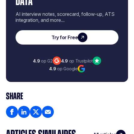
DATA
AI interview notes, scorecard, follow-up, ATS
integration, and more...
Try for Free
4.9
op G2
4.9
op Trustpilot
4.9
op Google
SHARE