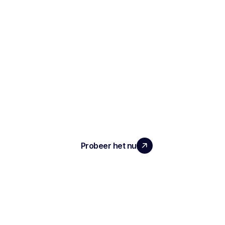
SCHAAL UW TEAM MET ECHTE
IMPACT
Probeer het nu
ARTIKEL
Notities en verslagen van het interview
Geautomatiseerde ATS
Conversationele intelligentie
Transcriptie en opname van vergaderingen