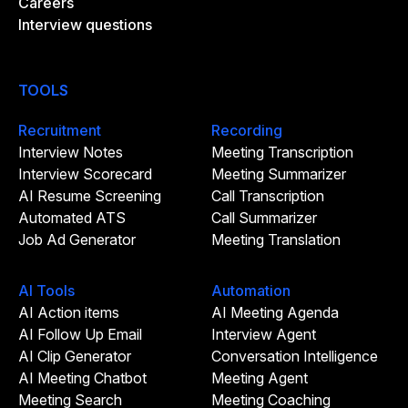
Careers
Interview questions
TOOLS
Recruitment
Recording
Interview Notes
Meeting Transcription
Interview Scorecard
Meeting Summarizer
AI Resume Screening
Call Transcription
Automated ATS
Call Summarizer
Job Ad Generator
Meeting Translation
AI Tools
Automation
AI Action items
AI Meeting Agenda
AI Follow Up Email
Interview Agent
AI Clip Generator
Conversation Intelligence
AI Meeting Chatbot
Meeting Agent
Meeting Search
Meeting Coaching