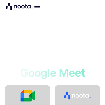
Integrations
Noota maakt verbinding
met
Google Meet