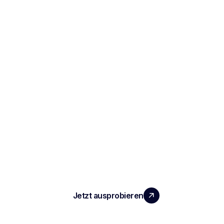
SKALIEREN SIE IHR TEAM MIT
MESSBAREM MEHRWERT
Jetzt ausprobieren
PRODUKT
Notizen und Berichte zu Vorstellungsgesprächen