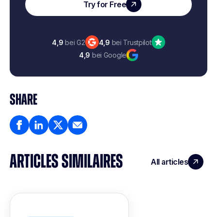
Try for Free
4,9
bei G2
4,9
bei Trustpilot
4,9
bei Google
SHARE
ARTICLES SIMILAIRES
All articles