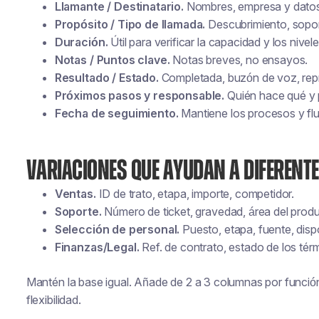
Llamante / Destinatario.
Nombres, empresa y datos
Propósito / Tipo de llamada.
Descubrimiento, soport
Duración.
Útil para verificar la capacidad y los nivel
Notas / Puntos clave.
Notas breves, no ensayos.
Resultado / Estado.
Completada, buzón de voz, rep
Próximos pasos y responsable.
Quién hace qué y 
Fecha de seguimiento.
Mantiene los procesos y flu
VARIACIONES QUE AYUDAN A DIFERENT
Ventas.
ID de trato, etapa, importe, competidor.
Soporte.
Número de ticket, gravedad, área del produ
Selección de personal.
Puesto, etapa, fuente, dispo
Finanzas/Legal.
Ref. de contrato, estado de los térm
Mantén la base igual. Añade de 2 a 3 columnas por función.
flexibilidad.