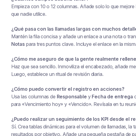
Empieza con 10 o 12 columnas. Añade solo lo que mejore la
que nadie utilice.
¿Qué pasa con las llamadas largas con muchos detall
Mantén la fila concisa y añade un enlace a una nota o tra
Notas
para tres puntos clave. Incluye el enlace en la misma
¿Cómo me aseguro de que la gente realmente rellene l
Haz que sea sencillo. Inmoviliza el encabezado, añade m
Luego, establece un ritual de revisión diaria.
¿Cómo puedo convertir el registro en acciones?
Usa las columnas de
Responsable
y
Fecha de entrega
c
para «Vencimiento hoy» y «Vencido». Revísala en tu reunió
¿Puedo realizar un seguimiento de los KPI desde el re
Sí. Crea tablas dinámicas para el volumen de llamadas, la t
resultados por objetivo. Añade una pequeña pestaña de p