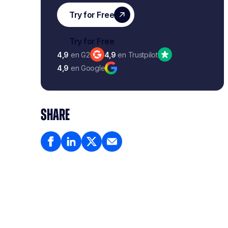
4,9
en G2
4,9
en Trustpilot
4,9
en Google
SHARE