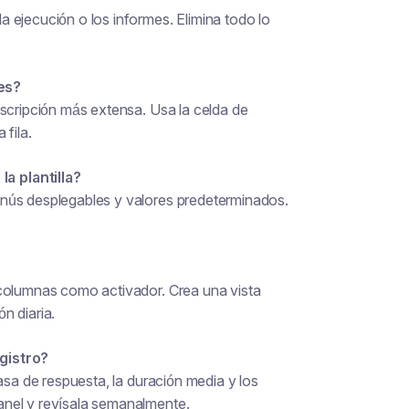
 ejecución o los informes. Elimina todo lo
es?
nscripción más extensa. Usa la celda de
 fila.
a plantilla?
enús desplegables y valores predeterminados.
olumnas como activador. Crea una vista
n diaria.
gistro?
asa de respuesta, la duración media y los
anel y revísala semanalmente.