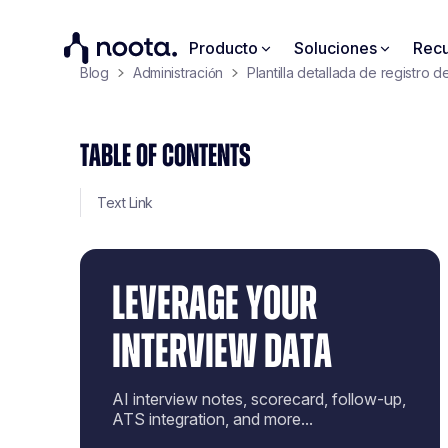
Producto
Soluciones
Recu
Blog
Administración
Plantilla detallada de registro 
TABLE OF CONTENTS
Text Link
LEVERAGE YOUR
INTERVIEW DATA
AI interview notes, scorecard, follow-up,
ATS integration, and more...