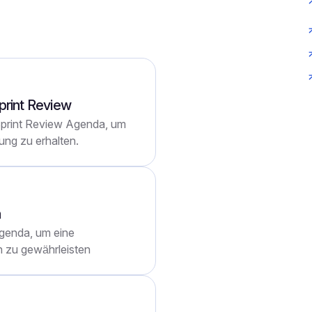
echungs- oder Anruftyp passen
your
print Review
 Sprint Review Agenda, um
ung zu erhalten.
a
Agenda, um eine
 zu gewährleisten