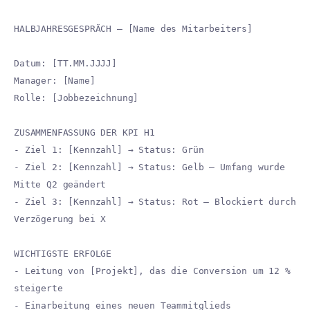
HALBJAHRESGESPRÄCH – [Name des Mitarbeiters]
Datum: [TT.MM.JJJJ]
Manager: [Name]
Rolle: [Jobbezeichnung]
ZUSAMMENFASSUNG DER KPI H1
- Ziel 1: [Kennzahl] → Status: Grün
- Ziel 2: [Kennzahl] → Status: Gelb – Umfang wurde
Mitte Q2 geändert
- Ziel 3: [Kennzahl] → Status: Rot – Blockiert durch
Verzögerung bei X
WICHTIGSTE ERFOLGE
- Leitung von [Projekt], das die Conversion um 12 %
steigerte
- Einarbeitung eines neuen Teammitglieds