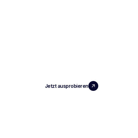
SKALIEREN SIE IHR TEAM MIT
MESSBAREM MEHRWERT
Jetzt ausprobieren
PRODUKT
Notizen und Berichte zu Vorstellungsgesprächen
Automatisiertes ATS
Konversationsintelligenz
Transkription und Aufzeichnung von Besprechungen
KI-Sitzungsprotokolle und Zusammenfassungen