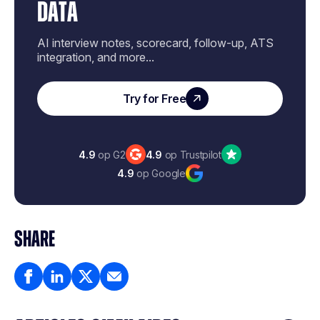
DATA
AI interview notes, scorecard, follow-up, ATS
integration, and more...
Try for Free
4.9
op G2
4.9
op Trustpilot
4.9
op Google
SHARE