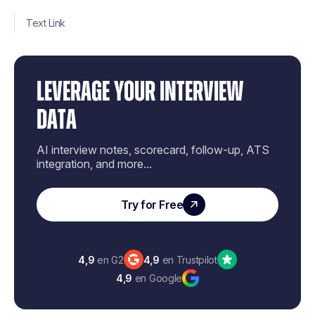
Text Link
LEVERAGE YOUR INTERVIEW
DATA
AI interview notes, scorecard, follow-up, ATS
integration, and more...
Try for Free
4,9
en G2
4,9
en Trustpilot
4,9
en Google