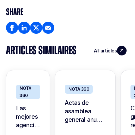
SHARE
ARTICLES SIMILAIRES
All articles
NOTA
NOTA 360
360
Actas de
Las
C
asamblea
mejores
g
general anual
agencias
r
para
de IA
e