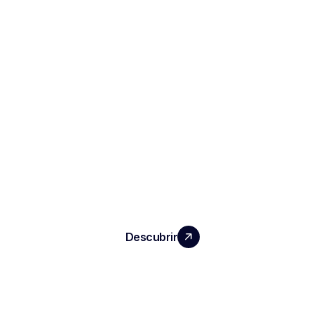
HAGA CRECER SU EQUIPO CON UN
IMPACTO REAL
Descubrir
PRODUCTOS
Notas e informes de entrevistas
ATS automatizado
Inteligencia conversacional