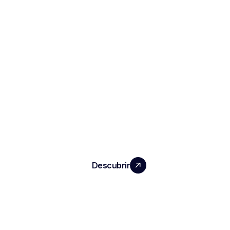
HAGA CRECER SU EQUIPO CON UN
IMPACTO REAL
Descubrir
PRODUCTOS
Notas e informes de entrevistas
ATS automatizado
Inteligencia conversacional