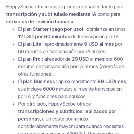
HappyScribe ofrece varios planes diseñados tanto para
transcripción y subtitulado mediante IA
como para
servicios de revisión humana
.
El plan
Starter (pago por uso)
: comienza en unos
12 USD por 60 minutos
de transcripción por IA.
El plan
Lite
: aproximadamente
9 USD al mes
por
60 minutos de transcripción por IA al mes.
El plan
Pro
: alrededor de
29 USD al mes
por 600
minutos de transcripción por IA al mes (además de
otras funciones).
El
plan Business
: aproximadamente
89 USD/mes
,
que incluye 6000 minutos al mes de transcripción
por IA y funciones para equipos.
Por otro lado, HappyScribe ofrece
transcripciones y subtítulos realizados por
personas
, a un coste por minuto
considerablemente mayor (para cuando necesites
una precisión cercana al 100 %). Por ejemplo, la