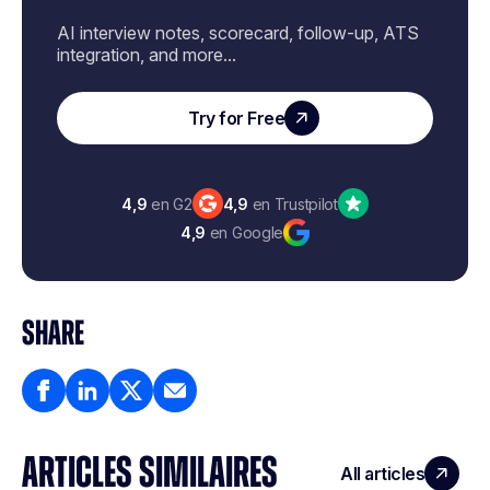
AI interview notes, scorecard, follow-up, ATS
integration, and more...
Try for Free
4,9
en G2
4,9
en Trustpilot
4,9
en Google
SHARE
ARTICLES SIMILAIRES
All articles