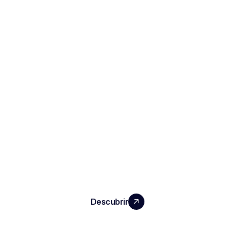
HAGA CRECER SU EQUIPO CON UN
IMPACTO REAL
Descubrir
PRODUCTOS
Notas e informes de entrevistas